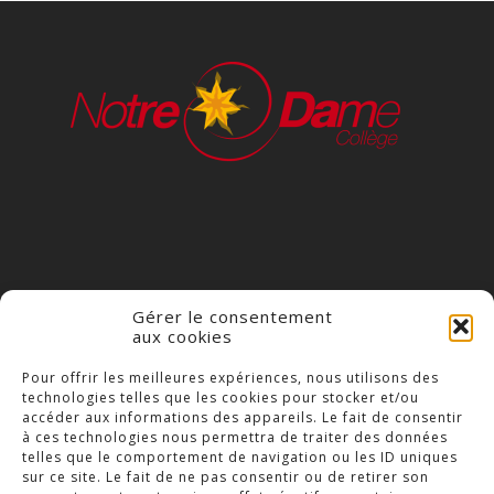
Gérer le consentement
aux cookies
COLLÈGE NOTRE DAME
Pour offrir les meilleures expériences, nous utilisons des
technologies telles que les cookies pour stocker et/ou
23 Place Saint-Jean,
accéder aux informations des appareils. Le fait de consentir
79300 Bressuire
à ces technologies nous permettra de traiter des données
telles que le comportement de navigation ou les ID uniques
Téléphone : 05 49 74 46 20
sur ce site. Le fait de ne pas consentir ou de retirer son