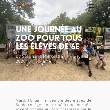
Une Journée Au
Zoo Pour Tous
Les Élèves De 6e
By
Stéphane Merceron
3 juillet
2026
Sixième
Mardi 16 juin, l’ensemble des élèves de
6e du collège a participé à une journée
exceptionnelle au Zoo, organisée par le