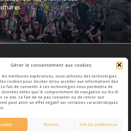
athares
Gérer le consentement aux cookies
OLLÈGE NOTRE DAME
r les meilleures expériences, nous utilisons des technologies
3 Place Saint-Jean,
 les cookies pour stocker et/ou accéder aux informations des
9300 Bressuire
 Le fait de consentir à ces technologies nous permettra de
s données telles que le comportement de navigation ou les ID
éléphone : 05 49 74 46 20
r ce site. Le fait de ne pas consentir ou de retirer son
nt peut avoir un effet négatif sur certaines caractéristiques
ns.
cepter
Refuser
Voir les préférences