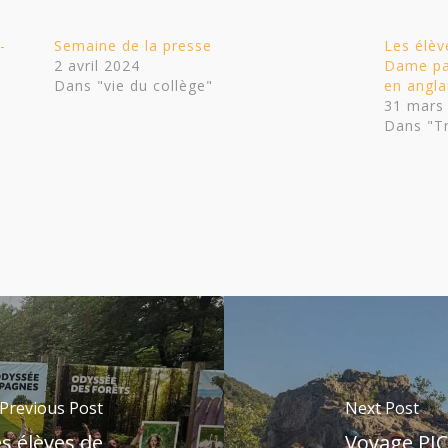
-
Semaine de la presse
Les élèv
2 avril 2024
Dame pas
Dans "vie du collège"
en angla
31 mars
Dans "T
Previous Post
Next Post
s élèves de
Voyage PIC