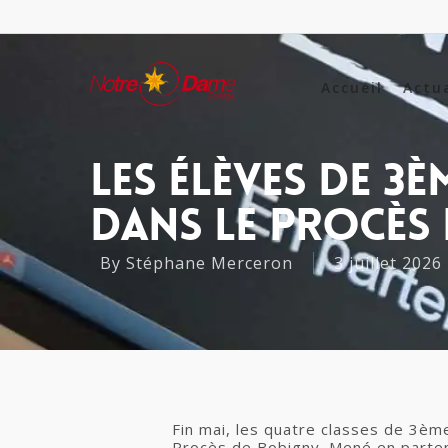
Accueil
Actu
Les Élèves De 3
Dans Le Procès
By
Stéphane Merceron
3 juillet 2026
Fin mai, les quatre classes de 3èm
Procès de Bobigny. Mené en partenar