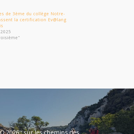
es de 3ème du collège Notre-
sent la certification Ev@lang
is
 2025
roisième"
O 2026 : sur les chemins des