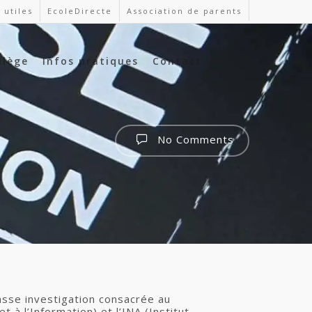
 utiles
EcoleDirecte
Association de parents
llège
Infos pratiques
Contact
No Comments
asse investigation consacrée au
à l’Information) et l’INA (Institut