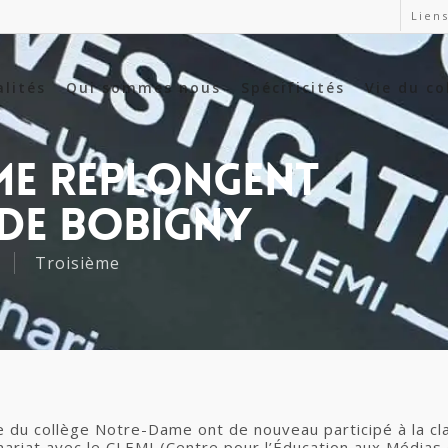
Liens
alités
Qui sommes nous
Spécificités
Vie du co
ème Replongent
 De Bobigny
Troisième
e du collège Notre-Dame ont de nouveau participé à la cl
iat avec le CLEMI (Centre pour l’Éducation aux Médias et 