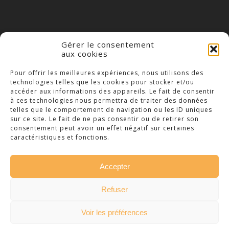
Gérer le consentement
aux cookies
COLLÈGE NOTRE DAME
Pour offrir les meilleures expériences, nous utilisons des
technologies telles que les cookies pour stocker et/ou
23 Place Saint-Jean,
accéder aux informations des appareils. Le fait de consentir
79300 Bressuire
à ces technologies nous permettra de traiter des données
telles que le comportement de navigation ou les ID uniques
Téléphone : 05 49 74 46 20
sur ce site. Le fait de ne pas consentir ou de retirer son
consentement peut avoir un effet négatif sur certaines
caractéristiques et fonctions.
Accepter
© 2026 Collège Notre Dame Bressuire. -
Refuser
Mentions légales
Création :
Vanda Cipriano
Voir les préférences