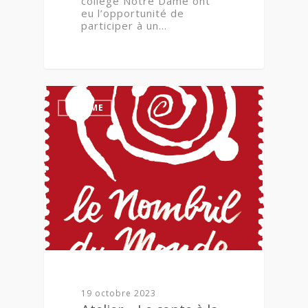
collège Notre Dame ont
eu l’opportunité de
participer à un…
0
SIXIÈME
19 octobre 2023