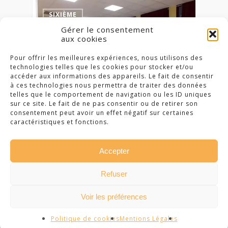
1
SIXIÈME
Gérer le consentement
aux cookies
Pour offrir les meilleures expériences, nous utilisons des
technologies telles que les cookies pour stocker et/ou
accéder aux informations des appareils. Le fait de consentir
à ces technologies nous permettra de traiter des données
telles que le comportement de navigation ou les ID uniques
sur ce site. Le fait de ne pas consentir ou de retirer son
consentement peut avoir un effet négatif sur certaines
caractéristiques et fonctions.
27 janvier 2020
La sophrologie en 6e
Accepter
Dans le cadre de notre
Refuser
projet autour du bien être,
tous les élèves de 6e…
Voir les préférences
Politique de cookies
Mentions Légales