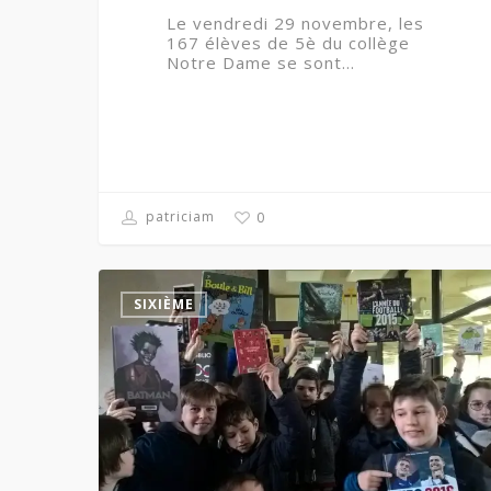
Le vendredi 29 novembre, les
167 élèves de 5è du collège
Notre Dame se sont…
patriciam
0
SIXIÈME