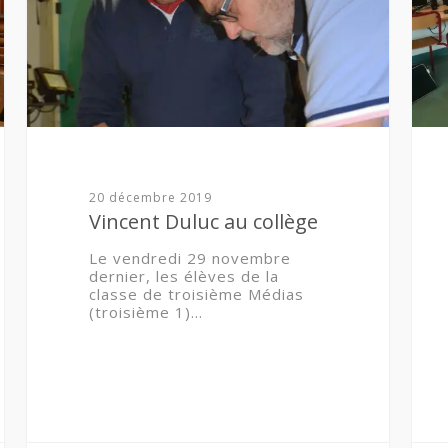
20 décembre 2019
Vincent Duluc au collège
Le vendredi 29 novembre
dernier, les élèves de la
classe de troisième Médias
(troisième 1)…