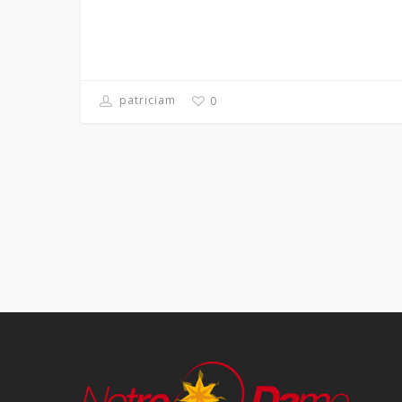
patriciam
0
NON CLASSÉ