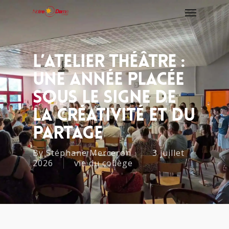
L’atelier Théâtre :
Une Année Placée
Sous Le Signe De
La Créativité Et Du
Partage
By
Stéphane Merceron
3 juillet
2026
vie du collège