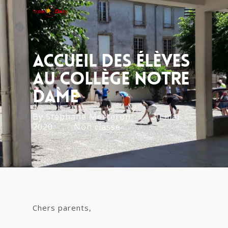
Accueil Des Élèves
Au Collège Notre
Dame
By
Stéphane Merceron
30 mai
2020
Non classé
Chers parents,