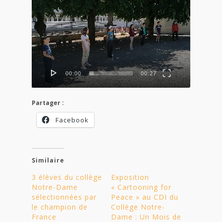
Lecteur
vidéo
00:00
00:27
Partager :
Facebook
Similaire
3 élèves du collège
Exposition
Notre-Dame
« Cartooning for
sélectionnées par
Peace » au CDI du
le champion de
Collège Notre-
France
Dame : Un Mois de