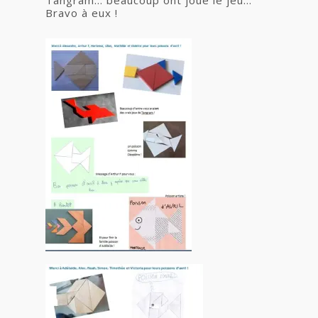
Tangram… beaucoup ont joué le jeu…
Bravo à eux !