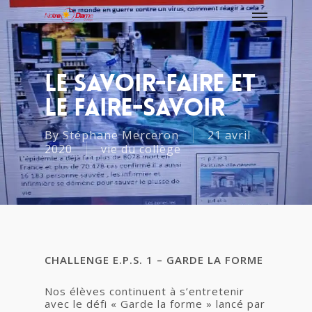
LE SAVOIR-FAIRE ET
LE FAIRE-SAVOIR
By
Stéphane Merceron
21 avril
2020
vie du collège
CHALLENGE E.P.S. 1 – GARDE LA FORME
Nos élèves continuent à s’entretenir
avec le défi « Garde la forme » lancé par