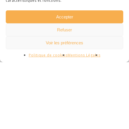
caractéristiques et fonctions.
PROJET TREMPLIN
Accepter
15 février 2017
Refuser
Je filme le métier qui
me plait #4
Voir les préférences
4ème compte rendu de
Politique de cookies
Mentions Légales
Mathieu pour la séance du
vendredi 10 février Je
filme le…
1
PROJET TREMPLIN