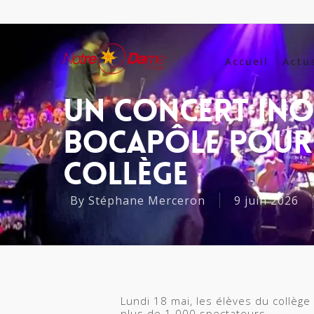
Accueil
Actu
Un Concert Ino
Bocapôle Pour 
Collège
By
Stéphane Merceron
9 juin 2026
Lundi 18 mai, les élèves du collège
plus de 1 000 spectateurs.