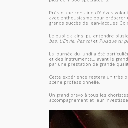
Près d’une centaine d’élèves volont
avec enthousiasme pour préparer 
grands succès de
Jean-Jacques Go
Le public a ainsi pu entendre plu
bas
,
L’Envie
,
Pas toi
et
Puisque tu p
La journée du lundi a été particuli
et des instruments… avant le grand
par une prestation de grande qual
Cette expérience restera un très b
scène professionnelle.
Un grand bravo à tous les choriste
accompagnement et leur investisse