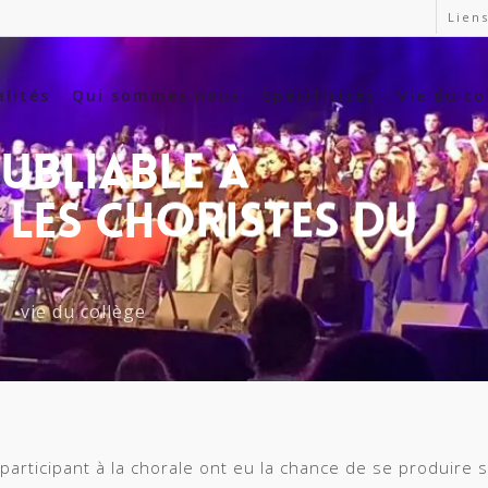
Liens
alités
Qui sommes nous
Spécificités
Vie du co
ubliable À
Les Choristes Du
vie du collège
 participant à la chorale ont eu la chance de se produire