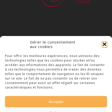
Gérer le consentement
aux cookies
COLLÈGE NOTRE DAME
Pour offrir les meilleures expériences, nous utilisons des
technologies telles que les cookies pour stocker et/ou
23 Place Saint-Jean,
accéder aux informations des appareils. Le fait de consentir
79300 Bressuire
à ces technologies nous permettra de traiter des données
telles que le comportement de navigation ou les ID uniques
Téléphone : 05 49 74 46 20
sur ce site. Le fait de ne pas consentir ou de retirer son
consentement peut avoir un effet négatif sur certaines
caractéristiques et fonctions.
Accepter
© 2026 Collège Notre Dame Bressuire. -