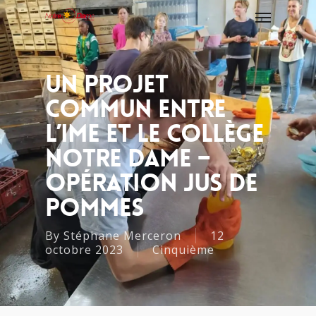
Un Projet
Commun Entre
L’IME Et Le Collège
Notre Dame –
Opération Jus De
Pommes
By
Stéphane Merceron
12
octobre 2023
Cinquième