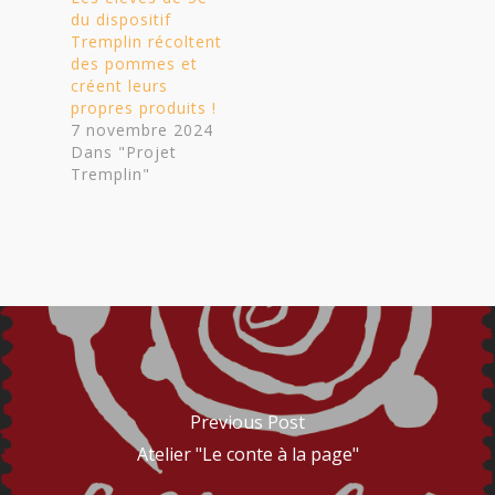
du dispositif
Tremplin récoltent
des pommes et
créent leurs
propres produits !
7 novembre 2024
Dans "Projet
Tremplin"
Previous Post
Atelier "Le conte à la page"