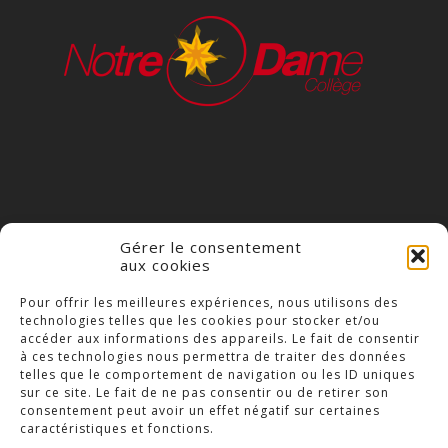
Gérer le consentement
aux cookies
COLLÈGE NOTRE DAME
Pour offrir les meilleures expériences, nous utilisons des
technologies telles que les cookies pour stocker et/ou
23 Place Saint-Jean,
accéder aux informations des appareils. Le fait de consentir
79300 Bressuire
à ces technologies nous permettra de traiter des données
telles que le comportement de navigation ou les ID uniques
Téléphone : 05 49 74 46 20
sur ce site. Le fait de ne pas consentir ou de retirer son
consentement peut avoir un effet négatif sur certaines
caractéristiques et fonctions.