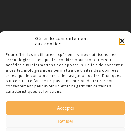
Gérer le consentement
aux cookies
COLLÈGE NOTRE DAME
Pour offrir les meilleures expériences, nous utilisons des
technologies telles que les cookies pour stocker et/ou
23 Place Saint-Jean,
accéder aux informations des appareils. Le fait de consentir
79300 Bressuire
à ces technologies nous permettra de traiter des données
telles que le comportement de navigation ou les ID uniques
Téléphone : 05 49 74 46 20
sur ce site. Le fait de ne pas consentir ou de retirer son
consentement peut avoir un effet négatif sur certaines
caractéristiques et fonctions.
Accepter
© 2026 Collège Notre Dame Bressuire. -
Refuser
Mentions légales
Création :
Vanda Cipriano