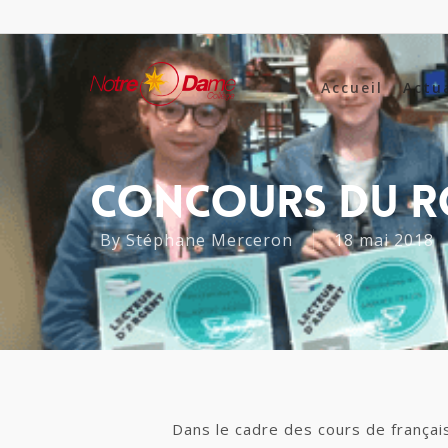
Accueil
Actu
Concours Du R
By
Stéphane Merceron
18 mai 2018
Dans le cadre des cours de françai