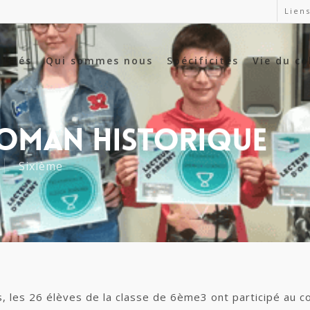
Liens
alités
Qui sommes nous
Spécificités
Vie du co
oman Historique
Sixième
s, les 26 élèves de la classe de 6ème3 ont participé au c