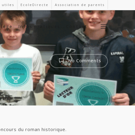
 utiles
EcoleDirecte
Association de parents
llège
Infos pratiques
Contact
No Comments
oncours du roman historique.