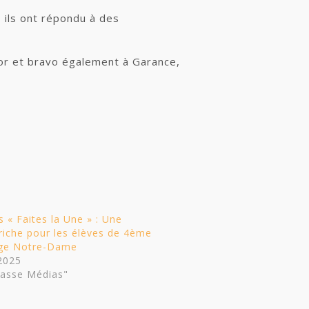
, ils ont répondu à des
d’or et bravo également à Garance,
 « Faites la Une » : Une
riche pour les élèves de 4ème
ège Notre-Dame
 2025
lasse Médias"