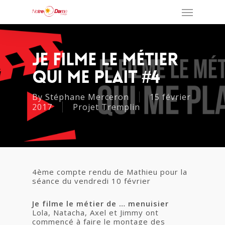
Je Filme Le Métier
Qui Me Plait #4
By
Stéphane Merceron
15 février
2017
Projet Tremplin
4ème compte rendu de Mathieu pour la
séance du vendredi 10 février
Je filme le métier de … menuisier
Lola, Natacha, Axel et Jimmy ont
commencé à faire le montage des