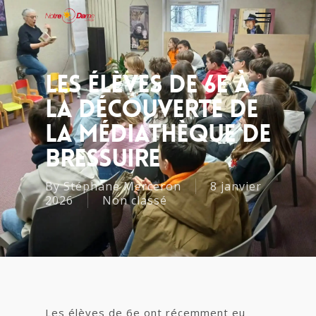
Les Élèves De 6e À
La Découverte De
La Médiathèque De
Bressuire
By
Stéphane Merceron
8 janvier
2026
Non classé
Les élèves de 6e ont récemment eu