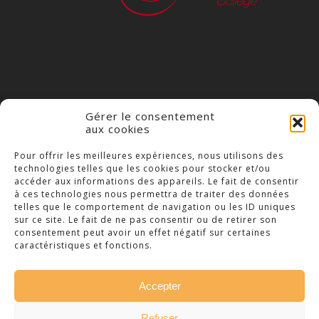
Gérer le consentement
aux cookies
COLLÈGE NOTRE DAME
Pour offrir les meilleures expériences, nous utilisons des
technologies telles que les cookies pour stocker et/ou
23 Place Saint-Jean,
accéder aux informations des appareils. Le fait de consentir
79300 Bressuire
à ces technologies nous permettra de traiter des données
telles que le comportement de navigation ou les ID uniques
Téléphone : 05 49 74 46 20
sur ce site. Le fait de ne pas consentir ou de retirer son
consentement peut avoir un effet négatif sur certaines
caractéristiques et fonctions.
Accepter
© 2026 Collège Notre Dame Bressuire. -
Refuser