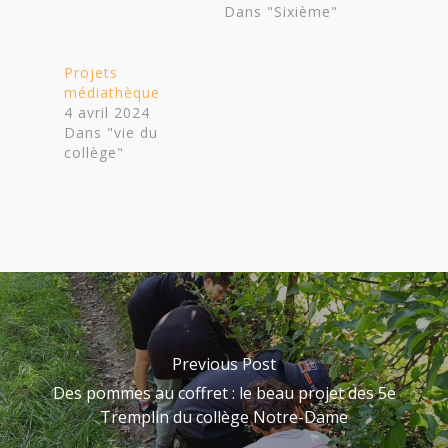
Dans "Sixième"
Projets
médiathèque
4 avril 2024
Dans "vie du
collège"
Previous Post
Des pommes au coffret : le beau projet des 5e
Tremplin du collège Notre-Dame