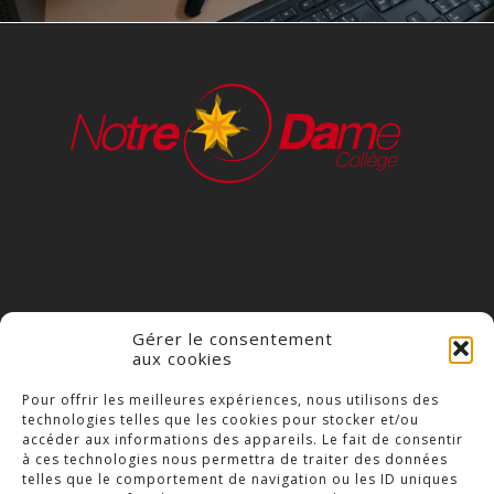
Gérer le consentement
aux cookies
COLLÈGE NOTRE DAME
Pour offrir les meilleures expériences, nous utilisons des
technologies telles que les cookies pour stocker et/ou
23 Place Saint-Jean,
accéder aux informations des appareils. Le fait de consentir
79300 Bressuire
à ces technologies nous permettra de traiter des données
telles que le comportement de navigation ou les ID uniques