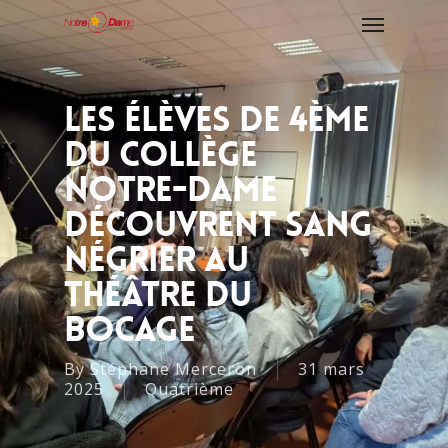
Les Élèves De 4ème
Du Collège
Notre-Dame
Découvrent Sang
Négrier Au
Théâtre Du
Bocage
By
Stéphane Merceron
31 mars
2025
Quatrième