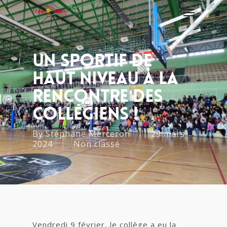
Un Sportif De
Haut Niveau À La
Rencontre Des
Collégiens !
By
Stéphane Merceron
29 mars
2024
Non classé
Vendredi 9 février, le collège a eu la