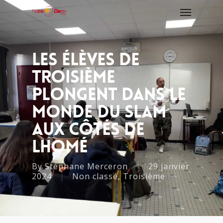
Les Élèves De
Troisième
Plongent Dans Le
Monde Du Slam
Aux Côtés De
Lhomé
By
Stéphane Merceron
29 janvier
2024
Non classé
,
Troisième