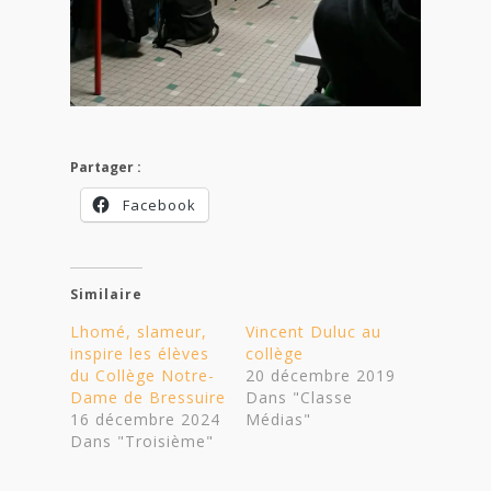
Partager :
Facebook
Similaire
Lhomé, slameur,
Vincent Duluc au
inspire les élèves
collège
du Collège Notre-
20 décembre 2019
Dame de Bressuire
Dans "Classe
16 décembre 2024
Médias"
Dans "Troisième"