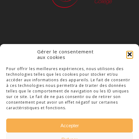
Gérer le consentement
aux cookies
COLLÈGE NOTRE DAME
Pour offrir les meilleures expériences, nous utilisons des
technologies telles que les cookies pour stocker et/ou
23 Place Saint-Jean,
accéder aux informations des appareils. Le fait de consentir
79300 Bressuire
à ces technologies nous permettra de traiter des données
telles que le comportement de navigation ou les ID uniques
Téléphone : 05 49 74 46 20
sur ce site. Le fait de ne pas consentir ou de retirer son
consentement peut avoir un effet négatif sur certaines
caractéristiques et fonctions.
Accepter
© 2026 Collège Notre Dame Bressuire. -