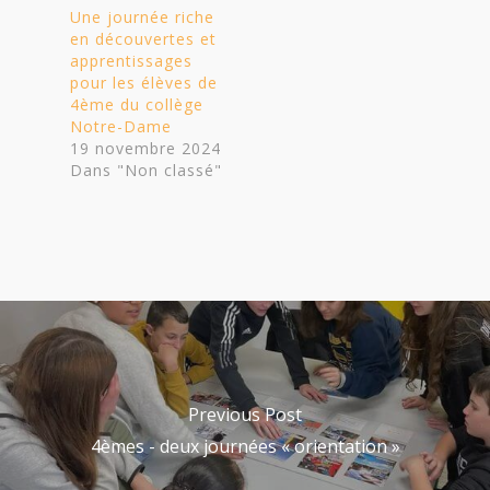
Une journée riche
en découvertes et
apprentissages
pour les élèves de
4ème du collège
Notre-Dame
19 novembre 2024
Dans "Non classé"
Previous Post
4èmes - deux journées « orientation »