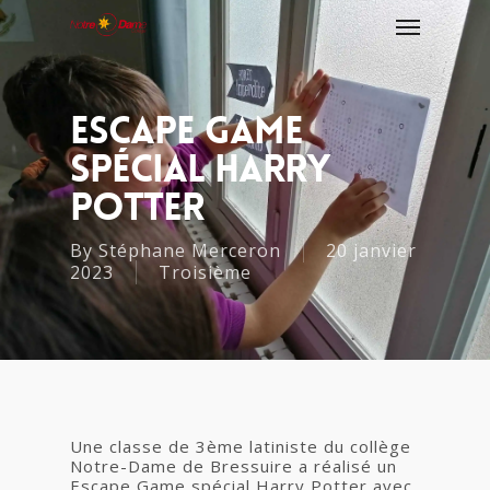
Escape Game
Spécial Harry
Potter
By
Stéphane Merceron
20 janvier
2023
Troisième
Une classe de 3ème latiniste du collège
Notre-Dame de Bressuire a réalisé un
Escape Game spécial Harry Potter avec