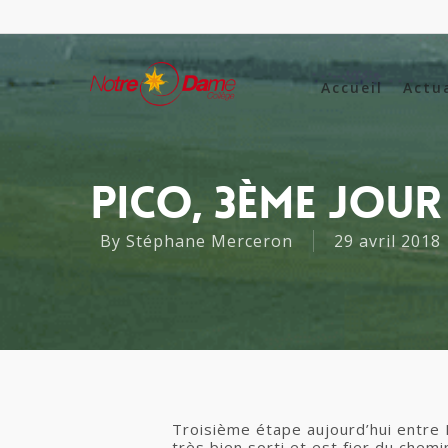
Accueil
Actu
Pico, 3ème Jour
By
Stéphane Merceron
29 avril 2018
Troisième étape aujourd’hui entre 
très bien sorti et est fier du che