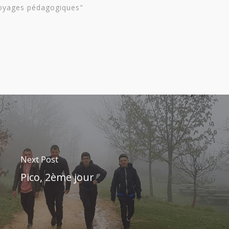
oyages pédagogiques"
Next Post
Pico, 2ème jour