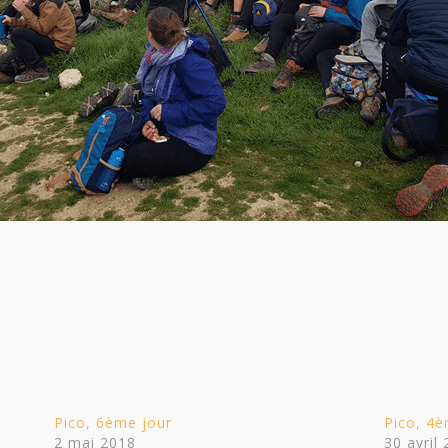
Pico, 6ème jour
Pico, 4è
2 mai 2018
30 avril