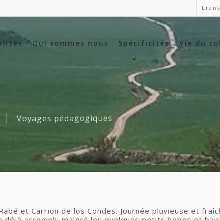
Liens
alités
Qui sommes nous
Spécificités
Vie du co
Voyages pédagogiques
Rabé et Carrion de los Condes. Journée pluvieuse et fraîc
min déjà accompli, malgré les quelques petits bobos et ba