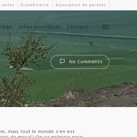
 utiles
EcoleDirecte
Association de parents
llège
Infos pratiques
Contact
No Comments
he, mais tout le monde s’en est
isses de moral ! On se prépare pour