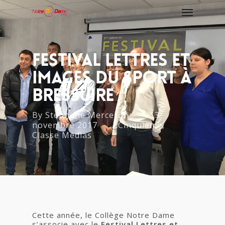
Festival Lettres Et
Images Du Sport À
Bressuire
By
Stéphane Merceron
13
novembre 2017
Cinquième
,
Classe Médias
Cette année, le Collège Notre Dame
s’associe avec le
Festival Lettres et