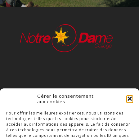
Gérer le consentement
aux cookies
COLLÈGE NOTRE DAME
Pour offrir les meilleures expériences, nous utilisons des
technologies telles que les cookies pour stocker et/ou
23 Place Saint-Jean,
accéder aux informations des appareils. Le fait de consentir
79300 Bressuire
à ces technologies nous permettra de traiter des données
telles que le comportement de navigation ou les ID uniques