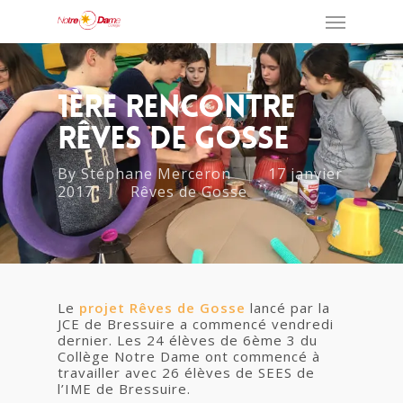
1ère Rencontre
Rêves De Gosse
By
Stéphane Merceron
17 janvier
2017
Rêves de Gosse
Le
projet Rêves de Gosse
lancé par la
JCE de Bressuire a commencé vendredi
dernier. Les 24 élèves de 6ème 3 du
Collège Notre Dame ont commencé à
travailler avec 26 élèves de SEES de
l’IME de Bressuire.