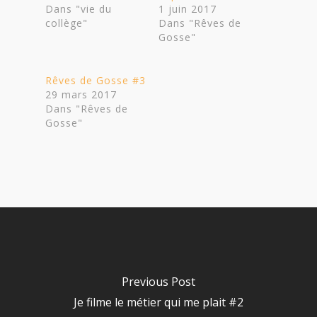
Dans "vie du
1 juin 2017
collège"
Dans "Rêves de
Gosse"
Rêves de Gosse #3
29 mars 2017
Dans "Rêves de
Gosse"
Previous Post
Je filme le métier qui me plait #2