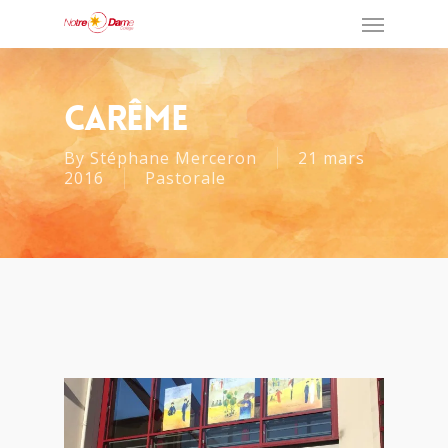
Carême
By
Stéphane Merceron
21 mars
2016
Pastorale