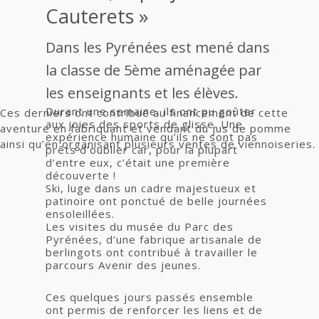
Cauterets »
Dans les Pyrénées est mené dans
la classe de 5ème aménagée par
les enseignants et les élèves.
Durant une semaine, ils ont pu goûter
Ces derniers ont contribué au financement de cette
aux joies des sports de glisse. Une
aventure en fabriquant et vendant du jus de pomme
expérience humaine qu’ils ne sont pas
ainsi qu’en organisant plusieurs ventes de viennoiseries.
prêts d’oublier car, pour la plupart
d’entre eux, c’était une première
découverte !
Ski, luge dans un cadre majestueux et
patinoire ont ponctué de belle journées
ensoleillées.
Les visites du musée du Parc des
Pyrénées, d’une fabrique artisanale de
berlingots ont contribué à travailler le
parcours Avenir des jeunes.
Ces quelques jours passés ensemble
ont permis de renforcer les liens et de