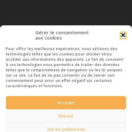
Gérer le consentement
aux cookies
COLLÈGE NOTRE DAME
Pour offrir les meilleures expériences, nous utilisons des
technologies telles que les cookies pour stocker et/ou
23 Place Saint-Jean,
accéder aux informations des appareils. Le fait de consentir
79300 Bressuire
à ces technologies nous permettra de traiter des données
telles que le comportement de navigation ou les ID uniques
Téléphone : 05 49 74 46 20
sur ce site. Le fait de ne pas consentir ou de retirer son
consentement peut avoir un effet négatif sur certaines
caractéristiques et fonctions.
Accepter
© 2026 Collège Notre Dame Bressuire. -
Refuser
Mentions légales
Création :
Vanda Cipriano
Voir les préférences