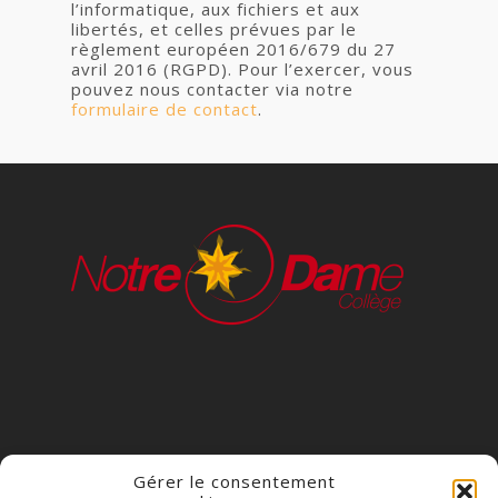
l’informatique, aux fichiers et aux
libertés, et celles prévues par le
règlement européen 2016/679 du 27
avril 2016 (RGPD). Pour l’exercer, vous
pouvez nous contacter via notre
formulaire de contact
.
Gérer le consentement