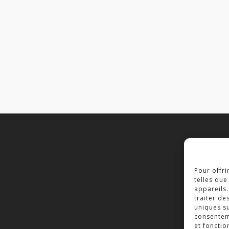
C
Pour offri
2
telles que
7
appareils.
traiter de
T
uniques su
consenteme
et fonctio