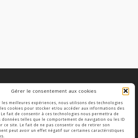
Gérer le consentement aux cookies
OLLÈGE NOTRE DAME
r les meilleures expériences, nous utilisons des technologies
3 Place Saint-Jean,
 les cookies pour stocker et/ou accéder aux informations des
9300 Bressuire
 Le fait de consentir à ces technologies nous permettra de
s données telles que le comportement de navigation ou les ID
éléphone : 05 49 74 46 20
r ce site. Le fait de ne pas consentir ou de retirer son
nt peut avoir un effet négatif sur certaines caractéristiques
ns.