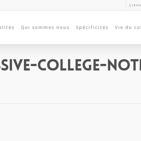
Liens
alités
Qui sommes nous
Spécificités
Vie du co
ssive-College-Not