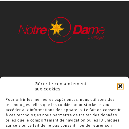
Gérer le consentement
aux cookies
COLLÈGE NOTRE DAME
Pour offrir les meilleures expériences, nous utilisons des
technologies telles que les cookies pour stocker et/ou
23 Place Saint-Jean,
accéder aux informations des appareils. Le fait de consentir
79300 Bressuire
à ces technologies nous permettra de traiter des données
telles que le comportement de navigation ou les ID uniques
Téléphone : 05 49 74 46 20
sur ce site. Le fait de ne pas consentir ou de retirer son