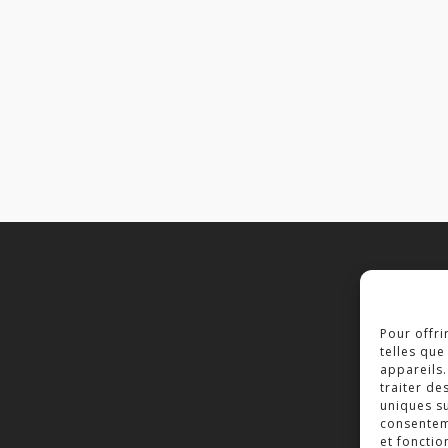
C
Pour offri
2
telles que
7
appareils.
traiter de
T
uniques su
consenteme
et fonctio