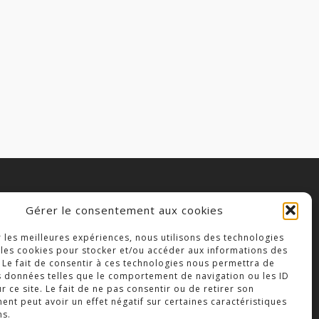
Gérer le consentement aux cookies
OLLÈGE NOTRE DAME
r les meilleures expériences, nous utilisons des technologies
3 Place Saint-Jean,
 les cookies pour stocker et/ou accéder aux informations des
9300 Bressuire
 Le fait de consentir à ces technologies nous permettra de
s données telles que le comportement de navigation ou les ID
éléphone : 05 49 74 46 20
r ce site. Le fait de ne pas consentir ou de retirer son
nt peut avoir un effet négatif sur certaines caractéristiques
ns.