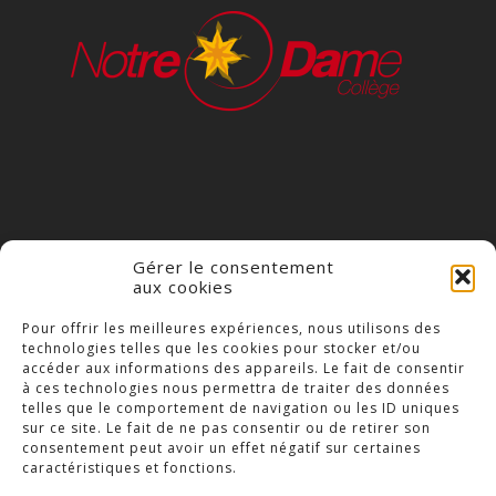
Gérer le consentement
aux cookies
COLLÈGE NOTRE DAME
Pour offrir les meilleures expériences, nous utilisons des
technologies telles que les cookies pour stocker et/ou
23 Place Saint-Jean,
accéder aux informations des appareils. Le fait de consentir
79300 Bressuire
à ces technologies nous permettra de traiter des données
telles que le comportement de navigation ou les ID uniques
Téléphone : 05 49 74 46 20
sur ce site. Le fait de ne pas consentir ou de retirer son
consentement peut avoir un effet négatif sur certaines
caractéristiques et fonctions.