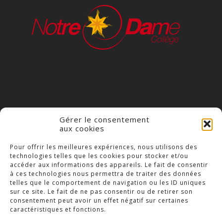
Gérer le consentement
aux cookies
COLLÈGE NOTRE DAME
Pour offrir les meilleures expériences, nous utilisons des
technologies telles que les cookies pour stocker et/ou
23 Place Saint-Jean,
accéder aux informations des appareils. Le fait de consentir
79300 Bressuire
à ces technologies nous permettra de traiter des données
telles que le comportement de navigation ou les ID uniques
Téléphone : 05 49 74 46 20
sur ce site. Le fait de ne pas consentir ou de retirer son
consentement peut avoir un effet négatif sur certaines
caractéristiques et fonctions.