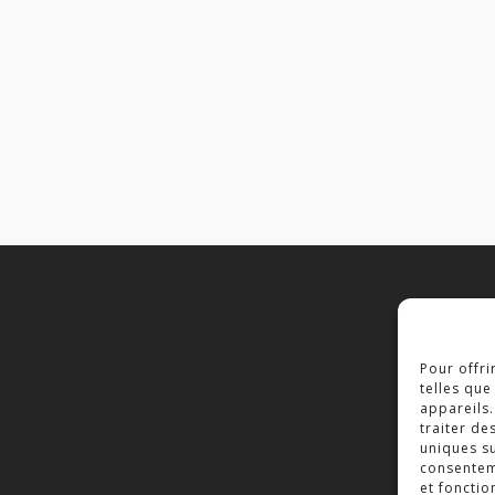
C
Pour offri
2
telles que
7
appareils.
traiter de
T
uniques su
consenteme
et fonctio