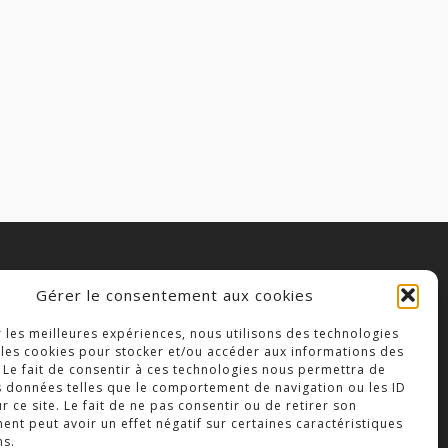
Gérer le consentement aux cookies
OLLÈGE NOTRE DAME
r les meilleures expériences, nous utilisons des technologies
3 Place Saint-Jean,
 les cookies pour stocker et/ou accéder aux informations des
9300 Bressuire
 Le fait de consentir à ces technologies nous permettra de
s données telles que le comportement de navigation ou les ID
éléphone : 05 49 74 46 20
r ce site. Le fait de ne pas consentir ou de retirer son
nt peut avoir un effet négatif sur certaines caractéristiques
ns.