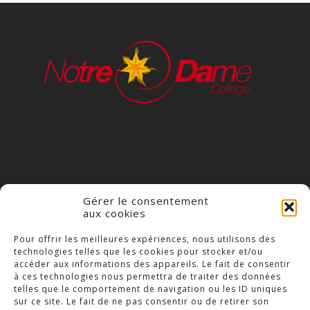
Gérer le consentement
aux cookies
COLLÈGE NOTRE DAME
Pour offrir les meilleures expériences, nous utilisons des
technologies telles que les cookies pour stocker et/ou
23 Place Saint-Jean,
accéder aux informations des appareils. Le fait de consentir
79300 Bressuire
à ces technologies nous permettra de traiter des données
telles que le comportement de navigation ou les ID uniques
Téléphone : 05 49 74 46 20
sur ce site. Le fait de ne pas consentir ou de retirer son