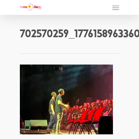
702570259_177615896336