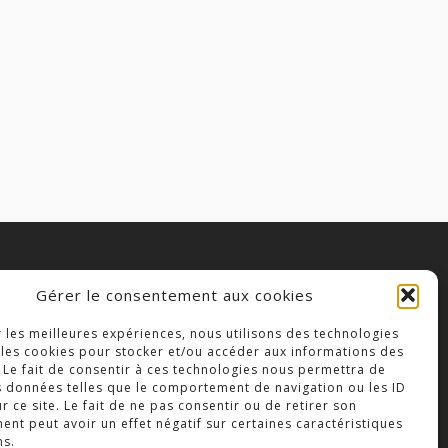
Gérer le consentement aux cookies
OLLÈGE NOTRE DAME
r les meilleures expériences, nous utilisons des technologies
3 Place Saint-Jean,
 les cookies pour stocker et/ou accéder aux informations des
9300 Bressuire
 Le fait de consentir à ces technologies nous permettra de
s données telles que le comportement de navigation ou les ID
éléphone : 05 49 74 46 20
r ce site. Le fait de ne pas consentir ou de retirer son
nt peut avoir un effet négatif sur certaines caractéristiques
ns.