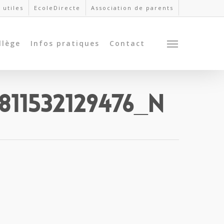
 utiles
EcoleDirecte
Association de parents
llège
Infos pratiques
Contact
811532129476_n