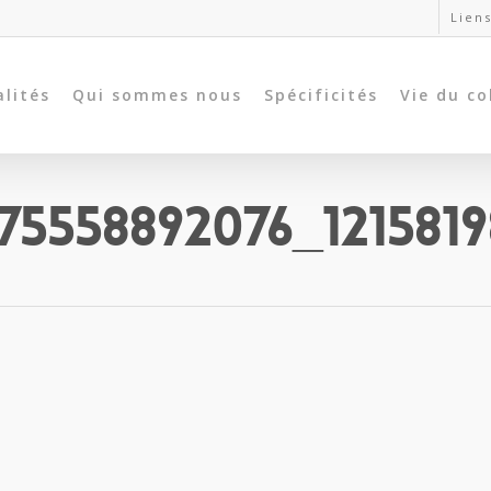
Liens
alités
Qui sommes nous
Spécificités
Vie du co
75558892076_1215819