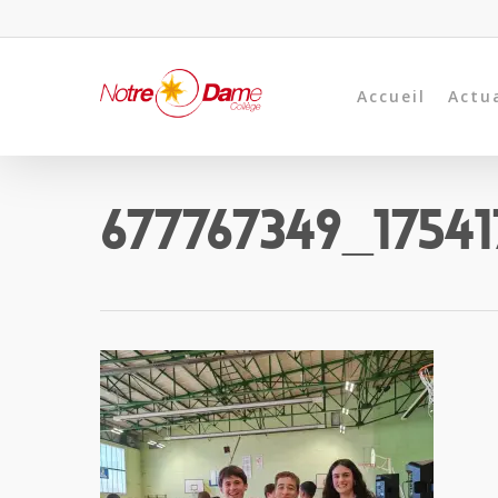
Accueil
Actu
677767349_17541