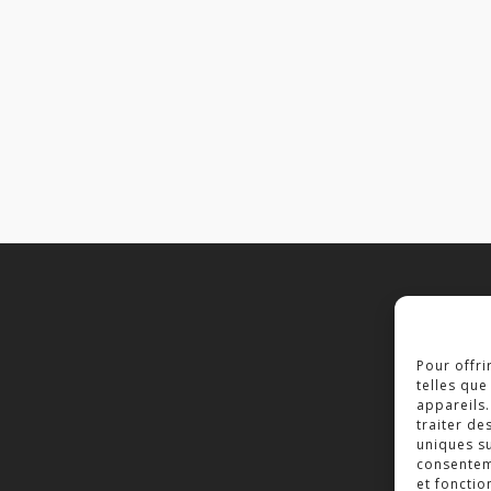
C
Pour offri
2
telles que
7
appareils.
traiter de
T
uniques su
consenteme
et fonctio