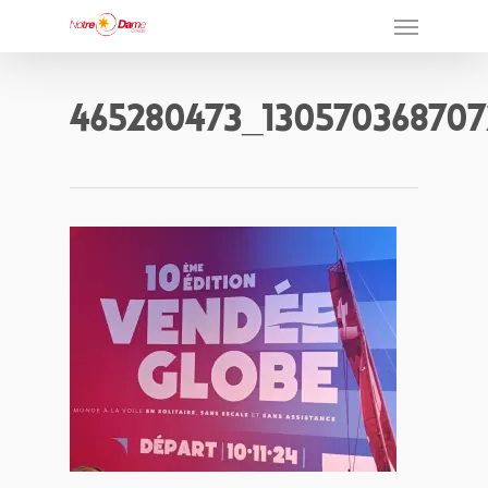
465280473_13057036870