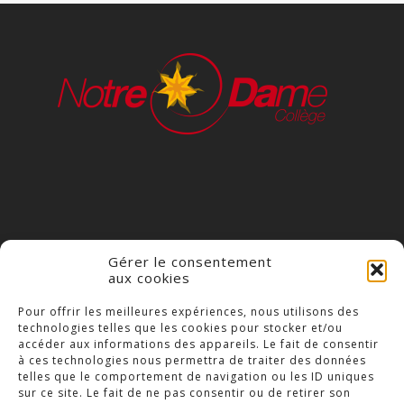
Gérer le consentement
aux cookies
COLLÈGE NOTRE DAME
Pour offrir les meilleures expériences, nous utilisons des
technologies telles que les cookies pour stocker et/ou
23 Place Saint-Jean,
accéder aux informations des appareils. Le fait de consentir
79300 Bressuire
à ces technologies nous permettra de traiter des données
telles que le comportement de navigation ou les ID uniques
Téléphone : 05 49 74 46 20
sur ce site. Le fait de ne pas consentir ou de retirer son