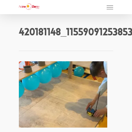
420181148_1155909125385