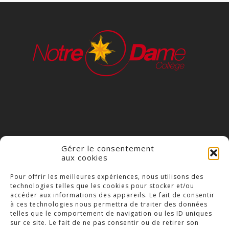
Gérer le consentement
aux cookies
COLLÈGE NOTRE DAME
Pour offrir les meilleures expériences, nous utilisons des
technologies telles que les cookies pour stocker et/ou
23 Place Saint-Jean,
accéder aux informations des appareils. Le fait de consentir
79300 Bressuire
à ces technologies nous permettra de traiter des données
telles que le comportement de navigation ou les ID uniques
Téléphone : 05 49 74 46 20
sur ce site. Le fait de ne pas consentir ou de retirer son