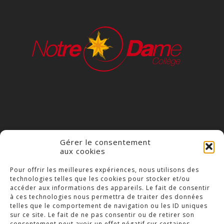
Gérer le consentement
aux cookies
COLLÈGE NOTRE DAME
Pour offrir les meilleures expériences, nous utilisons des
technologies telles que les cookies pour stocker et/ou
23 Place Saint-Jean,
accéder aux informations des appareils. Le fait de consentir
79300 Bressuire
à ces technologies nous permettra de traiter des données
telles que le comportement de navigation ou les ID uniques
Téléphone : 05 49 74 46 20
sur ce site. Le fait de ne pas consentir ou de retirer son
consentement peut avoir un effet négatif sur certaines