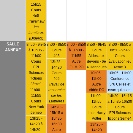
15h15
Cours
4è5
Travail sur
les
Lumières
(Diderot)
SALLE
8h50 - 9h45
8h00 - 8h50
8h00 - 8h50
8h50 - 9h45
8h00 - 8h50 à
ANNEXE
à 10h05 -
Cours
à 11h00 -
Cours
8h50 - 9h45
11h00
4è3
11h55
Aides aux
Cours
Cours
Autre
devoirs - 6e
Évaluation jeu
13h25 -
EPI
FILM PO
4 Henriques
4eme 3
14h20
Sciences
Cours
10h05 -
10h05 - 11h00
fictions
4è5
11h00
Conférence
3ème1
Travail de
Autre
5°6 Celles et
11h00 -
recherche
Vidéo PO
ceux qui osent
11h55
sur les
11h00 -
14h20 - 15h15
Cours
Lumières
11h55
à 15h35 16h30
New York
14h20 -
Cours
Cours
6eme5
15h15 à
Latin Harry
EPI Sciences
13h25 -
15h35
Potter
fictions 3ème4
14h20 à
16h30
13h25 -
14h20 -
Autre
14h20