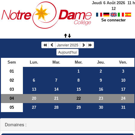
Jeudi 6 Août 2026
11
h
12
Se connecter
Janvier 2025
Aujourd'hui
Sem
Lun.
Mar.
Mer.
Jeu.
Ven.
01
1
2
3
02
6
7
8
9
10
03
13
14
15
16
17
04
20
21
23
24
22
05
27
28
29
30
31
Domaines :