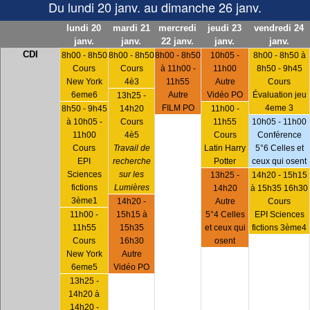
Du lundi 20 janv. au dimanche 26 janv.
lundi 20
mardi 21
mercredi
jeudi 23
vendredi 24
janv.
janv.
22 janv.
janv.
janv.
CDI
8h00 - 8h50
8h00 - 8h50
8h00 - 8h50
10h05 -
8h00 - 8h50 à
Cours
Cours
à 11h00 -
11h00
8h50 - 9h45
New York
4è3
11h55
Autre
Cours
6eme6
Autre
Vidéo PO
Évaluation jeu
13h25 -
FILM PO
4eme 3
8h50 - 9h45
14h20
11h00 -
à 10h05 -
Cours
11h55
10h05 - 11h00
11h00
4è5
Cours
Conférence
Cours
Travail de
Latin Harry
5°6 Celles et
EPI
recherche
Potter
ceux qui osent
Sciences
sur les
13h25 -
14h20 - 15h15
fictions
Lumières
14h20
à 15h35 16h30
3ème1
14h20 -
Autre
Cours
11h00 -
15h15 à
5°4 Celles
EPI Sciences
11h55
15h35
et ceux qui
fictions 3ème4
Cours
16h30
osent
New York
Autre
6eme5
Vidéo PO
13h25 -
14h20 à
14h20 -