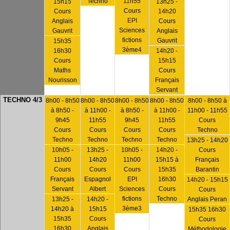
Techno
11h55
15h15
13h25 -
Cours
Cours
14h20
EPI
Anglais
Cours
Sciences
Gauvrit
Anglais
fictions
Gauvrit
15h35
3ème4
16h30
14h20 -
Cours
15h15
Maths
Cours
Nourisson
Français
Servant
TECHNO 4/3
8h00 - 8h50
8h00 - 8h50
8h00 - 8h50
8h00 - 8h50
8h00 - 8h50 à
à 8h50 -
à 11h00 -
à 8h50 -
à 11h00 -
11h00 - 11h55
9h45
11h55
9h45
11h55
Cours
Cours
Cours
Cours
Cours
Techno
Techno
Techno
Techno
Techno
13h25 - 14h20
10h05 -
13h25 -
10h05 -
14h20 -
Cours
11h00
14h20
11h00
15h15 à
Français
Cours
Cours
Cours
15h35
Barantin
Français
Espagnol
EPI
16h30
14h20 - 15h15
Servant
Albert
Sciences
Cours
Cours
fictions
Techno
13h25 -
14h20 -
Anglais Peran
3ème3
14h20 à
15h15
15h35 16h30
15h35
Cours
Cours
16h30
Anglais
Méthodologie