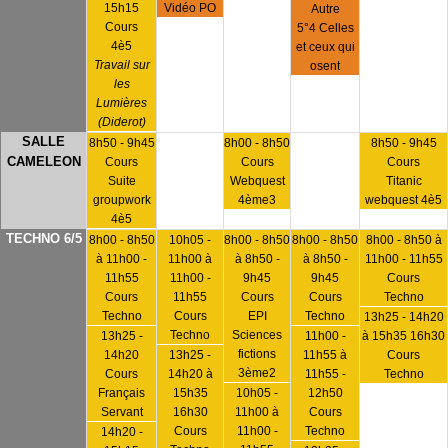
15h15
Vidéo PO
Autre
Cours
5°4 Celles
4è5
et ceux qui
Travail sur
osent
les
Lumières
(Diderot)
SALLE
8h50 - 9h45
8h00 - 8h50
8h50 - 9h45
CAMELEON
Cours
Cours
Cours
Suite
Webquest
Titanic
groupwork
4ème3
webquest 4è5
4è5
TECHNO 6/5
8h00 - 8h50
10h05 -
8h00 - 8h50
8h00 - 8h50
8h00 - 8h50 à
à 11h00 -
11h00 à
à 8h50 -
à 8h50 -
11h00 - 11h55
11h55
11h00 -
9h45
9h45
Cours
Cours
11h55
Cours
Cours
Techno
Techno
Cours
EPI
Techno
13h25 - 14h20
Techno
Sciences
13h25 -
11h00 -
à 15h35 16h30
fictions
14h20
13h25 -
11h55 à
Cours
3ème2
Cours
14h20 à
11h55 -
Techno
Français
15h35
10h05 -
12h50
Servant
16h30
11h00 à
Cours
Cours
11h00 -
Techno
14h20 -