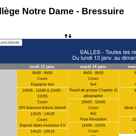
llège Notre Dame - Bressuire
   Voir la semaine précédente 
SALLES - Toutes les r
Du lundi 13 janv. au dima
lundi 13 janv.
mardi 14 janv.
merc
8h00 - 8h50
8h00 - 8h50
Cours
Cours
Espagnol 4e4
5e4
Travail de groupe Chapitre 11
10h05 - 11h00 à 11h00 -
géographie
11h55
Cours
10h05 - 11h00
EPI Sciences fictions 3ème5
Cours
4ème 3
4è2
13h25 - 14h20
Frise Révolution
Cours
1
Exposé styles musicaux 4.5
11h00 - 11h55
Cours
14h20 - 15h15