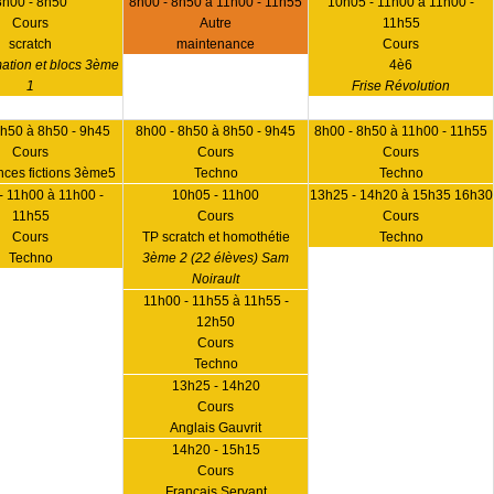
8h00 - 8h50
8h00 - 8h50 à 11h00 - 11h55
10h05 - 11h00 à 11h00 -
Cours
Autre
11h55
scratch
maintenance
Cours
ation et blocs 3ème
4è6
1
Frise Révolution
8h50 à 8h50 - 9h45
8h00 - 8h50 à 8h50 - 9h45
8h00 - 8h50 à 11h00 - 11h55
Cours
Cours
Cours
nces fictions 3ème5
Techno
Techno
- 11h00 à 11h00 -
10h05 - 11h00
13h25 - 14h20 à 15h35 16h30
11h55
Cours
Cours
Cours
TP scratch et homothétie
Techno
Techno
3ème 2 (22 élèves) Sam
Noirault
11h00 - 11h55 à 11h55 -
12h50
Cours
Techno
13h25 - 14h20
Cours
Anglais Gauvrit
14h20 - 15h15
Cours
Français Servant