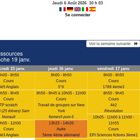
Jeudi 6 Août 2026
10
h
03
Se connecter
 Voir la semaine suivante    
essources
nche 19 janv.
redi 15 janv.
jeudi 16 janv.
vendredi 17 janv.
8h00 - 8h50
8h00 - 8h50
8h00 - 8h50
Cours
Cours
Cours
4è5 Anglais
5°6
1789 4eme3
8h50 - 9h45
8h50 - 9h45 à 10h05 - 11h00
8h50 - 9h45
Cours
Cours
Cours
TP scratch
Travail de groupes sur New
4è2
 (25 élèves) Sam
York
Révolution
Noirault
6emes5 puis 6
10h05 - 11h00 à 11h00 -
0h05 - 11h00
13h25 - 14h20
11h55
Cours
Autre
Cours
4è3 Anglais
5ème 4ème allemand
EPI Sciences fictions 3ème1