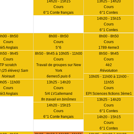
14h20 - 15h15
13h25 - 14h20
Cours
Cours
6°1 Conte français
6°1 Contes
14h20 - 15h15
Cours
6°1 Contes
8h00 - 8h50
8h00 - 8h50
8h00 - 8h50
Cours
Cours
Cours
4è5 Anglais
5°6
1789 4eme3
8h50 - 9h45
8h50 - 9h45 à 10h05 - 11h00
8h50 - 9h45
Cours
Cours
Cours
TP scratch
Travail de groupes sur New
4è2
 (25 élèves) Sam
York
Révolution
Noirault
6emes5 puis 6
10h05 - 11h00 à 11h00 -
0h05 - 11h00
13h25 - 14h20
11h55
Cours
Cours
Cours
4è3 Anglais
5/4 LV1allemand
EPI Sciences fictions 3ème1
fin travail en binômes
13h25 - 14h20
14h20 - 15h15
Cours
Cours
6°1 Contes
6°1 Conte français
14h20 - 15h15
Cours
6°1 Contes