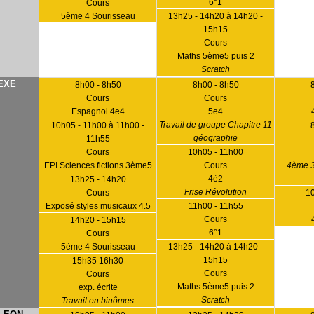
6°1
Cours
5ème 4 Sourisseau
13h25 - 14h20 à 14h20 -
15h15
Cours
Maths 5ème5 puis 2
Scratch
EXE
8h00 - 8h50
8h00 - 8h50
Cours
Cours
Espagnol 4e4
5e4
Travail de groupe Chapitre 11
10h05 - 11h00 à 11h00 -
géographie
11h55
Cours
10h05 - 11h00
EPI Sciences fictions 3ème5
Cours
4ème 3
4è2
13h25 - 14h20
Frise Révolution
Cours
1
Exposé styles musicaux 4.5
11h00 - 11h55
Cours
14h20 - 15h15
6°1
Cours
5ème 4 Sourisseau
13h25 - 14h20 à 14h20 -
15h15
15h35 16h30
Cours
Cours
Maths 5ème5 puis 2
exp. écrite
Scratch
Travail en binômes