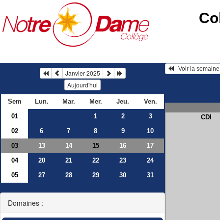
Co
Janvier 2025
Aujourd'hui
Sem
Lun.
Mar.
Mer.
Jeu.
Ven.
01
1
2
3
CDI
02
6
7
8
9
10
03
13
14
16
17
15
04
20
21
22
23
24
05
27
28
29
30
31
Domaines :