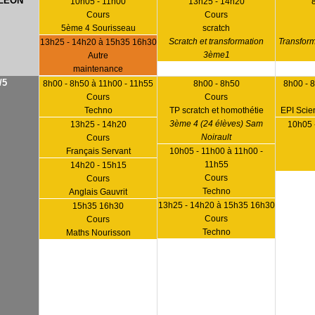
LEON
10h05 - 11h00
13h25 - 14h20
Cours
Cours
5ème 4 Sourisseau
scratch
Scratch et transformation
Transform
13h25 - 14h20 à 15h35 16h30
3ème1
Autre
maintenance
/5
8h00 - 8h50 à 11h00 - 11h55
8h00 - 8h50
8h00 - 
Cours
Cours
Techno
TP scratch et homothétie
EPI Scie
3ème 4 (24 élèves) Sam
13h25 - 14h20
10h05 
Noirault
Cours
Français Servant
10h05 - 11h00 à 11h00 -
11h55
14h20 - 15h15
Cours
Cours
Techno
Anglais Gauvrit
13h25 - 14h20 à 15h35 16h30
15h35 16h30
Cours
Cours
Techno
Maths Nourisson