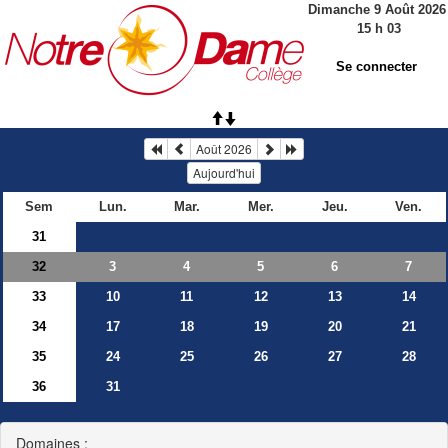
Dimanche 9 Août 2026
15
h
03
Se connecter
Août 2026
Aujourd'hui
Sem
Lun.
Mar.
Mer.
Jeu.
Ven.
31
32
3
4
5
6
7
33
10
11
12
13
14
34
17
18
19
20
21
35
24
25
26
27
28
36
31
Domaines :