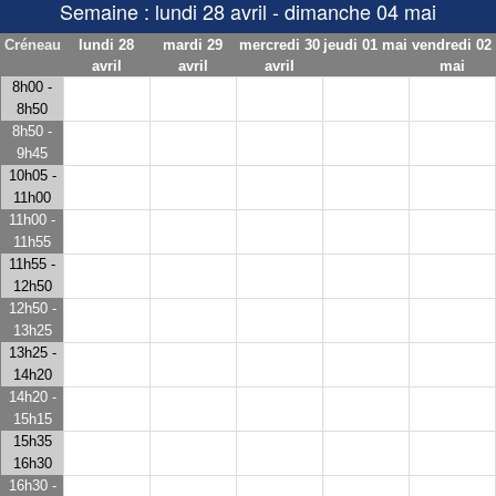
Semaine : lundi 28 avril - dimanche 04 mai
Créneau
lundi 28
mardi 29
mercredi 30
jeudi 01 mai
vendredi 02
avril
avril
avril
mai
8h00 -
8h50
8h50 -
9h45
10h05 -
11h00
11h00 -
11h55
11h55 -
12h50
12h50 -
13h25
13h25 -
14h20
14h20 -
15h15
15h35
16h30
16h30 -