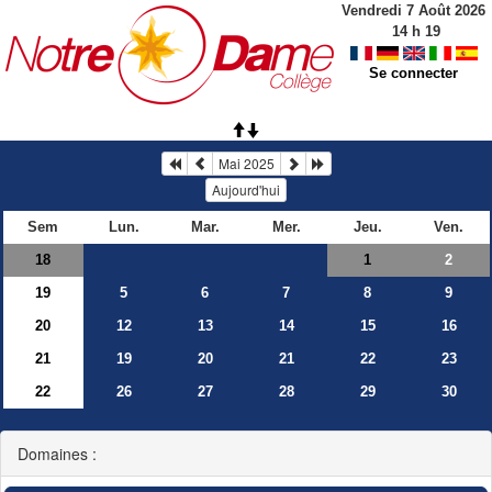
Vendredi 7 Août 2026
14
h
19
Se connecter
Mai 2025
Aujourd'hui
Sem
Lun.
Mar.
Mer.
Jeu.
Ven.
18
2
1
19
5
6
7
8
9
20
12
13
14
15
16
21
19
20
21
22
23
22
26
27
28
29
30
Domaines :