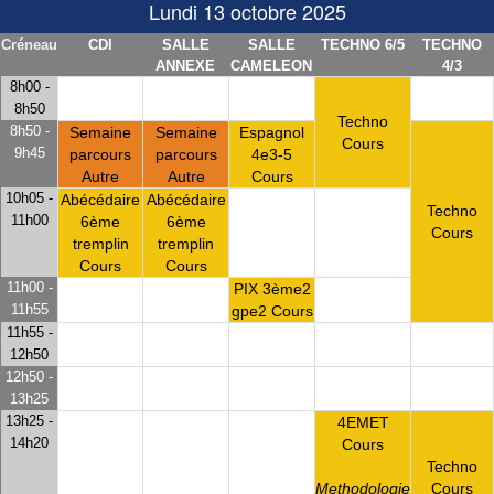
Lundi 13 octobre 2025
Créneau
CDI
SALLE
SALLE
TECHNO 6/5
TECHNO
ANNEXE
CAMELEON
4/3
8h00 -
8h50
Techno
8h50 -
Semaine
Semaine
Espagnol
Cours
9h45
parcours
parcours
4e3-5
Autre
Autre
Cours
10h05 -
Abécédaire
Abécédaire
Techno
11h00
6ème
6ème
Cours
tremplin
tremplin
Cours
Cours
11h00 -
PIX 3ème2
11h55
gpe2 Cours
11h55 -
12h50
12h50 -
13h25
13h25 -
4EMET
14h20
Cours
Techno
Cours
Methodologie