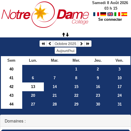
Samedi 8 Août 2026
03
h
15
Se connecter
Octobre 2025
Aujourd'hui
Sem
Lun.
Mar.
Mer.
Jeu.
Ven.
40
1
2
3
41
6
7
8
9
10
42
13
14
15
16
17
43
20
21
22
23
24
44
27
28
29
30
31
Domaines :