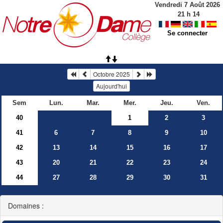
Vendredi 7 Août 2026
21
h
14
Se connecter
Octobre 2025
Aujourd'hui
Sem
Lun.
Mar.
Mer.
Jeu.
Ven.
40
1
2
3
41
6
7
8
9
10
42
13
14
15
16
17
43
20
21
22
23
24
44
27
28
29
30
31
Domaines :