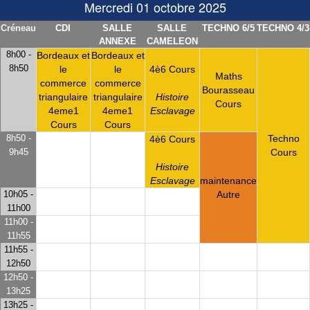
Mercredi 01 octobre 2025
Créneau
CDI
SALLE
SALLE
TECHNO 6/5
TECHNO 4/3
ANNEXE
CAMELEON
8h00 -
Bordeaux et
Bordeaux et
8h50
4è6 Cours
le
le
Maths
commerce
commerce
Bourasseau
Histoire
triangulaire
triangulaire
Cours
Esclavage
4eme1
4eme1
Cours
Cours
8h50 -
Techno
4è6 Cours
9h45
Cours
Histoire
maintenance
Esclavage
Autre
10h05 -
11h00
11h00 -
11h55
11h55 -
12h50
12h50 -
13h25
13h25 -