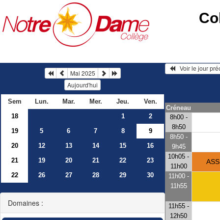
Co
   Voir le jour pr
Mai 2025
Aujourd'hui
Sem
Lun.
Mar.
Mer.
Jeu.
Ven.
Créneau
18
1
2
8h00 -
8h50
19
5
6
7
8
9
8h50 -
20
12
13
14
15
16
9h45
10h05 -
21
19
20
21
22
23
ASS
11h00
22
26
27
28
29
30
11h00 -
11h55
Domaines :
11h55 -
12h50