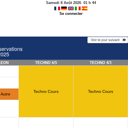
Samedi 8 Août 2026
01
h
44
Se connecter
  Voir le jour suivant    
servations
2025
LEON
TECHNO 6/5
TECHNO 4/3
Techno Cours
Techno Cours
Autre