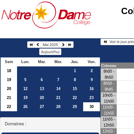
Co
   Voir le jour pr
Mai 2025
Aujourd'hui
Sem
Lun.
Mar.
Mer.
Jeu.
Ven.
Créneau
18
1
2
8h00 -
8h50
19
5
6
7
8
9
8h50 -
20
12
13
14
15
16
9h45
10h05 -
21
19
20
21
22
23
11h00
22
26
27
28
29
30
11h00 -
11h55
11h55 -
Domaines :
12h50
12h50 -