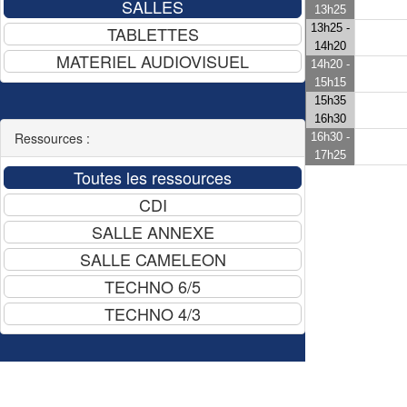
13h25
13h25 -
14h20
14h20 -
15h15
15h35
16h30
Ressources :
16h30 -
17h25