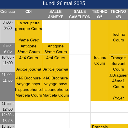
Lundi 26 mai 2025
Créneau
CDI
SALLE
SALLE
TECHNO
TECHNO
ANNEXE
CAMELEON
6/5
4/3
8h00 -
La sculpture
8h50
grecque Cours
Techno
4eme Grec
Cours
8h50 -
Antigone
Antigone
9h45
3ème Cours
3ème Cours
10h05 -
Techno
4e4 Cours
4e4 Cours
Français
11h00
Cours
Servant
Article journal
Article journal
Cours
11h00 -
J.Braguier
4è6 Brochure
4è6 Brochure
11h55
4ème1
voyage pays
voyage pays
Cours
hispanophone.
hispanophone.
Marcela Cours
Marcela Cours
Projet
11h55 -
12h50
12h50 -
13h25
13h25 -
Français