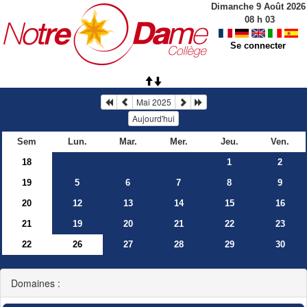
Dimanche 9 Août 2026
08
h
03
Se connecter
Mai 2025
Aujourd'hui
Sem
Lun.
Mar.
Mer.
Jeu.
Ven.
18
1
2
19
5
6
7
8
9
20
12
13
14
15
16
21
19
20
21
22
23
22
26
27
28
29
30
Domaines :