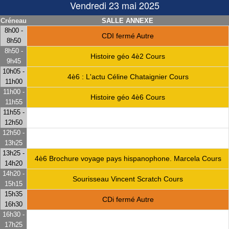
Vendredi 23 mai 2025
Créneau
SALLE ANNEXE
8h00 -
CDI fermé Autre
8h50
8h50 -
Histoire géo 4è2 Cours
9h45
10h05 -
4è6 : L'actu Céline Chataignier Cours
11h00
11h00 -
Histoire géo 4è6 Cours
11h55
11h55 -
12h50
12h50 -
13h25
13h25 -
4è6 Brochure voyage pays hispanophone. Marcela Cours
14h20
14h20 -
Sourisseau Vincent Scratch Cours
15h15
15h35
CDi fermé Autre
16h30
16h30 -
17h25