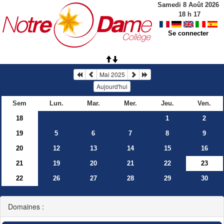
Samedi 8 Août 2026
18
h
17
Se connecter
Mai 2025
Aujourd'hui
Sem
Lun.
Mar.
Mer.
Jeu.
Ven.
18
1
2
19
5
6
7
8
9
20
12
13
14
15
16
21
19
20
21
22
23
22
26
27
28
29
30
Domaines :