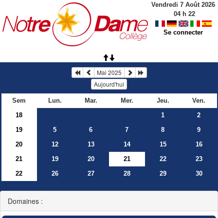
Vendredi 7 Août 2026
04
h
22
Se connecter
Mai 2025
Aujourd'hui
Sem
Lun.
Mar.
Mer.
Jeu.
Ven.
18
1
2
19
5
6
7
8
9
20
12
13
14
15
16
21
19
20
21
22
23
22
26
27
28
29
30
Domaines :