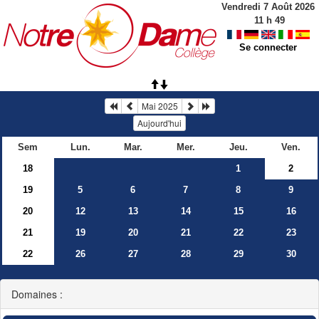
Vendredi 7 Août 2026
11
h
49
Se connecter
Mai 2025
Aujourd'hui
Sem
Lun.
Mar.
Mer.
Jeu.
Ven.
18
1
2
19
5
6
7
8
9
20
12
13
14
15
16
21
19
20
21
22
23
22
26
27
28
29
30
Domaines :